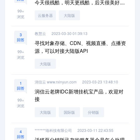
今天很残酷，明天更残酷，后天很美好....
99+
云服务器
大陆版
浏览
教慧云
2023-03-30 01:39:13
3
回答
寻找对象存储、CDN、视频直播、点播资
源，可以对接大陆版API
99+
浏览
大陆版
润信云 www.rxinyun.com
2023-03-23 13:48:10
1
回答
润信云老牌IDC新增挂机宝产品，欢迎对
接
99+
浏览
大陆版
国际版
分销版
*******络科技有限公司
2023-03-11 22:43:55
4
回答
迁移至分销版己存的服务器会是怎么处理