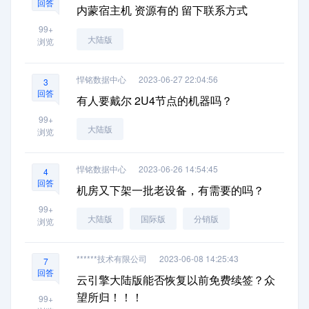
回答
内蒙宿主机 资源有的 留下联系方式
99+
大陆版
浏览
悍铭数据中心
2023-06-27 22:04:56
3
回答
有人要戴尔 2U4节点的机器吗？
99+
大陆版
浏览
悍铭数据中心
2023-06-26 14:54:45
4
回答
机房又下架一批老设备，有需要的吗？
99+
大陆版
国际版
分销版
浏览
******技术有限公司
2023-06-08 14:25:43
7
回答
云引擎大陆版能否恢复以前免费续签？众
望所归！！！
99+