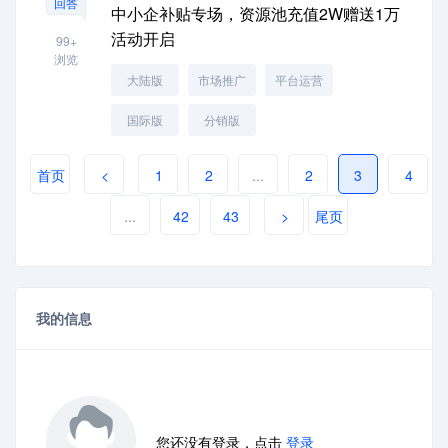
回答
中小企补贴专场，资源池充值2W赠送1万
活动开启
99+
浏览
大陆版
市场推广
平台运营
国际版
分销版
首页
<
1
2
...
2
3
4
...
42
43
>
尾页
我的信息
您还没有登录，点击
登录