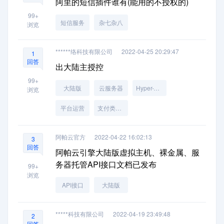
阿里的短信插件谁有(能用的不授权的)
99+
短信服务
杂七杂八
浏览
******络科技有限公司
2022-04-25 20:29:47
1
回答
出大陆主授控
99+
大陆版
云服务器
Hyper-V受控端
浏览
平台运营
支付类插件
阿帕云官方
2022-04-22 16:02:13
3
回答
阿帕云引擎大陆版虚拟主机、裸金属、服
务器托管API接口文档已发布
99+
浏览
API接口
大陆版
*****科技有限公司
2022-04-19 23:49:48
2
回答